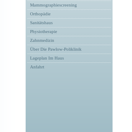
Mammographiescreening
Orthopädie
Sanitätshaus
Physiotherapie
Zahnmedizin
Über Die Pawlow-Poliklinik
Lageplan Im Haus
Anfahrt